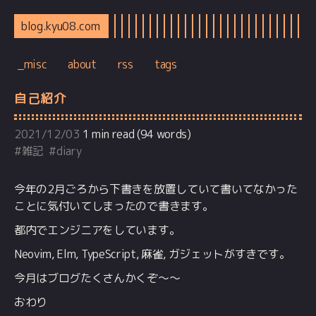
blog.kyu08.com
_misc
about
rss
tags
自己紹介
2021/12/03
1 min read (94 words)
#
雑記
#
diary
今年の2月ごろから下書きを放置していて書いてなかった
ことに気付いてしまったので書きます。
都内でエンジニアをしています。
Neovim, Elm, TypeScript, 麻雀, ガジェットがすきです。
今月はブログたくさんかくぞ〜〜
おわり