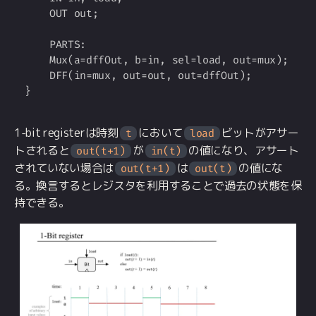
    OUT out;

    PARTS:

    Mux(a=dffOut, b=in, sel=load, out=mux);

    DFF(in=mux, out=out, out=dffOut);

1-bit registerは時刻
において
ビットがアサー
t
load
トされると
が
の値になり、アサート
out(t+1)
in(t)
されていない場合は
は
の値にな
out(t+1)
out(t)
る。換言するとレジスタを利用することで過去の状態を保
持できる。