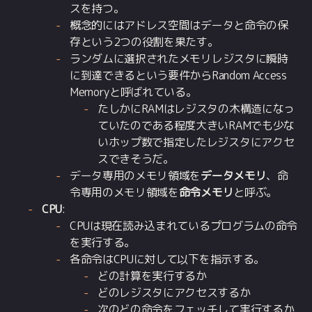
スを持つ。
概念的にはアドレス空間はデータと命令の保
存という2つの役割を果たす。
ランダムに選択されたメモリレジスタに瞬時
に到達できるという要件からRandom Access
Memoryと呼ばれている。
たしかにRAMはレジスタの木構造になっ
ていたのである程度大きいRAMでも少な
いホップ数で指定したレジスタにアクセ
スできそうだ。
データ専用のメモリ領域を
データメモリ
、命
令専用のメモリ領域を
命令メモリ
と呼ぶ。
CPU
:
CPUは現在読み込まれているプログラムの命令
を実行する。
各命令はCPUに対して以下を指示する。
どの計算を実行するか
どのレジスタにアクセスするか
次のどの命令をフェッチして実行するか