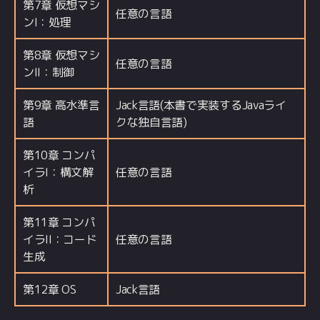
第7章 仮想マシ
任意の言語
ンI：処理
第8章 仮想マシ
任意の言語
ンII：制御
第9章 高水準言
Jack言語(本書で実装するJavaライ
語
クな独自言語)
第10章 コンパ
イラI：構文解
任意の言語
析
第11章 コンパ
イラII：コード
任意の言語
生成
第12章 OS
Jack言語