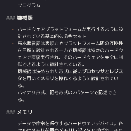
プログラム
機械語
ハードウェアプラットフォームが実行するように設
計されている基本的な命令セット
高水準言語は表現力やプラットフォーム間の互換性
を目標に設計される一方で機械語は特定のハードウ
ェアで直接実行され、そのハードウェアを完全に制
御できるように設計されている。
機械語は決められた形式に従い
プロセッサ
と
レジス
タ
を用いて
メモリ
を操作するように設計されてい
る。
バイナリ形式、記号形式の2パターンで記述でき
る。
メモリ
データや命令を保存するハードウェアデバイス。各
セルは
メモリ位置
や
メモリレジスタ
と呼ばれ、それ