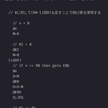
// 0に対して(R0-1)回R1を足すことで掛け算を実現する

Copy
  // n = 0

  @n

  M=0

  // R2 = 0

  @R2

  M=0

(LOOP)

  // if n == R0 then goto END

  @n

  D=M

  @R0

  D=D-M

  @END

  D;JEQ
