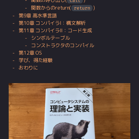
関数の呼び出し(
)
call
関数からのreturn(
)
return
第9章 高水準言語
第10章 コンパイラI：構文解析
第11章 コンパイラII：コード生成
シンボルテーブル
コンストラクタのコンパイル
第12章 OS
学び、得た経験
おわりに