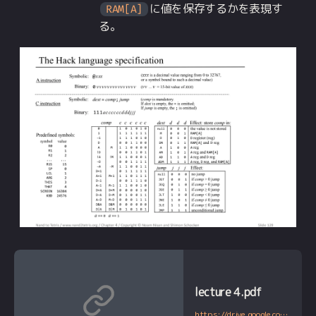
に値を保存するかを表現す
RAM[A]
る。
lecture 4.pdf
https://drive.google.com/file/d/1HxjPmIZkFHl-BVW3qoz8eD9dqEuEyuBI/view