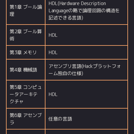
HDL(Hardware Description
第1章 ブール論
Languageの略で論理回路の構造を
理
記述できる言語)
第2章 ブール算
HDL
術
第3章 メモリ
HDL
アセンブリ言語(Hackプラットフォ
第4章 機械語
ーム独自の仕様)
第5章 コンピュ
ータアーキテ
HDL
クチャ
第6章 アセンブ
任意の言語
ラ