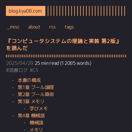
blog.kyu08.com
_misc
about
rss
tags
『コンピュータシステムの理論と実装 第2版』
を読んだ
2025/04/29
25 min read (12085 words)
#
読書ログ
#
CS
本書の構成
第1章 ブール論理
第2章 ブール算術
第3章 メモリ
学びメモ
第4章 機械語
機械語
メモリ