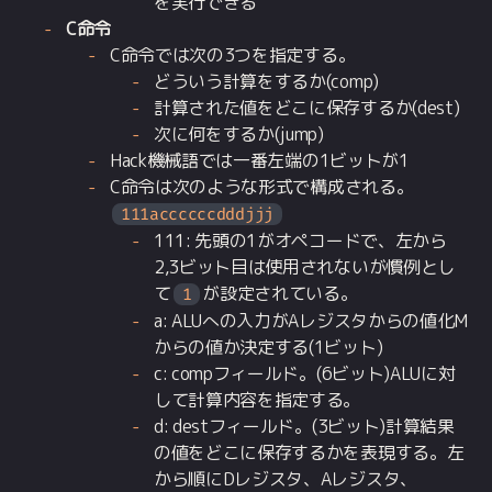
を実行できる
C命令
C命令では次の3つを指定する。
どういう計算をするか(comp)
計算された値をどこに保存するか(dest)
次に何をするか(jump)
Hack機械語では一番左端の1ビットが1
C命令は次のような形式で構成される。
111accccccdddjjj
111: 先頭の1がオペコードで、左から
2,3ビット目は使用されないが慣例とし
て
が設定されている。
1
a: ALUへの入力がAレジスタからの値化M
からの値か決定する(1ビット)
c: compフィールド。(6ビット)ALUに対
して計算内容を指定する。
d: destフィールド。(3ビット)計算結果
の値をどこに保存するかを表現する。左
から順にDレジスタ、Aレジスタ、