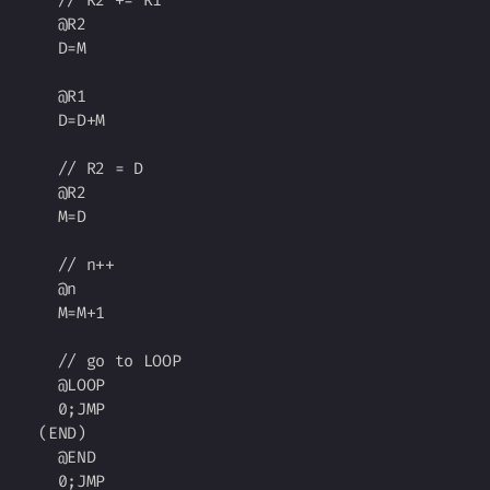
  // R2 += R1

  @R2

  D=M

  @R1

  D=D+M

  // R2 = D

  @R2

  M=D

  // n++

  @n

  M=M+1

  // go to LOOP

  @LOOP

  0;JMP

(END)

  @END
