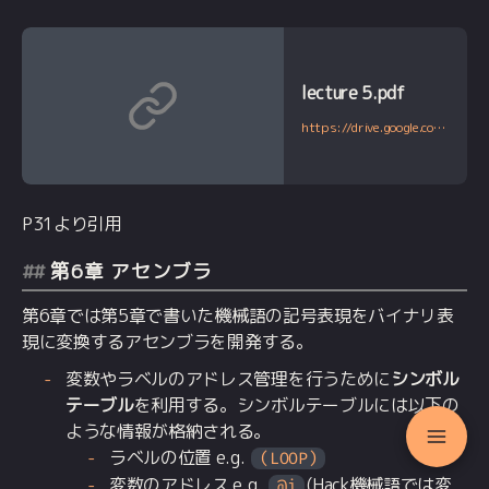
lecture 5.pdf
https://drive.google.com/file/d/1Z_fxYmmRNXTkAzmZ6YMoX9NXZIRVCKiw/view
P31より引用
第6章 アセンブラ
第6章では第5章で書いた機械語の記号表現をバイナリ表
現に変換するアセンブラを開発する。
変数やラベルのアドレス管理を行うために
シンボル
テーブル
を利用する。シンボルテーブルには以下の
ような情報が格納される。
ラベルの位置 e.g.
(LOOP)
変数のアドレス e.g.
(Hack機械語では変
@i