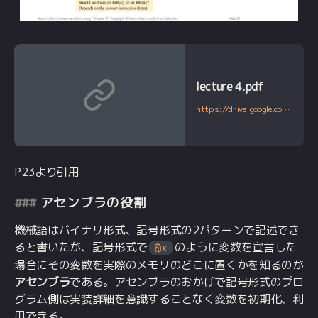
lecture 4.pdf
https://drive.google.com/file/d/1HxjPmIZkFHl-BVW3qoz8eD9dqEuEyuBI/view
P23より引用
アセンブラの役割
機械語はバイナリ形式、記号形式の2パターンで記述でき
ると書いたが、記号形式で
のように変数を宣言した
@x
場合にその変数を実際のメモリのどこに置くかを知るのが
アセンブラ
である。アセンブラのおかげで記号形式のプロ
グラム側は実装詳細を意識することなく変数を初期化、利
用できる。